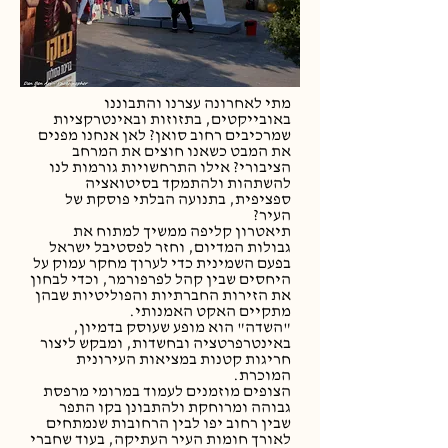
מתי לאחרונה עצרנו והתבוננו
באובייקטים, בתזוזות ובאינטרקציות
שמרכיבים רחוב סואן? לאן אנחנו מפנים
את המבט כשאנו חוצים את המרחב
הציבורי? אילו התרחשויות גורמות לנו
להשתהות ולהתמקד בסיטואציה
ספציפית, בתנועה הבלתי פוסקת של
העיר?
תיאטרון קליפה ממשיך למתוח את
גבולות המדיום, וחזר לפסטיבל ישראל
בפעם השמינית כדי לערוך מחקר עמוק על
היחסים שבין קהל לפרפורמר, וכדי לבחון
את הזירות החברתיות והפוליטיות שבהן
מתקיים האקט האמנותי.
"השדה" הוא מופע שעוסק בדמיון,
באינטרפרטציה ובחשדות, ומבקש ליצור
חריגות קטנות במציאות העירונית
המוכרת.
הצופים מוזמנים לעמוד במרומי מרפסת
גבוהה ומרוחקת ולהתבונן בקו התפר
שבין רחוב יפו לבין הרחובות שנמתחים
לאורך חומות העיר העתיקה, בעוד שחברי