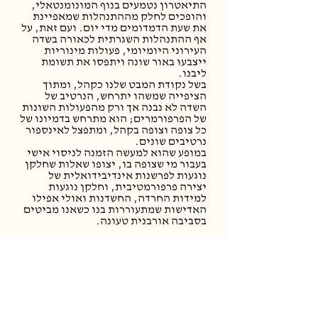
התיאטרון נטמעים בנוף המונומנטאלי,
והופכים לחלק מההתנהלות שמאפיינת
את שעת הדמדומים מדי יום. ועם זאת, על
אף ההתנהלות השגרתית לכאורה בשדה
העירוני היומיומי, פעולות מינוריות
ייצבעוּ באור שונה ויתפסו את תשומת
ליבנו.
בשל נקודת המבט שלנו כקהל, ומתוך
הציפייה שמשהו יתרחש, הנרטיב של
השדה לא נבנה אך ורק מהפעולות השונות
של הפרפורמרים; הוא מתרחש בדמיונו של
כל צופה וצופה בקהל, ומתפצל לאינספור
נרטיבים שונים.
במופע שהוא למעשה הזמנה לניסוי אישי
בעבור מי שצופה בו, יצופו שאלות שחלקן
נוגעות לפרשנות אינדיבידואלית של
יצירה פרפורמטיבית, וחלקן נוגעות
למידות החרדה, החשדנות ואולי אפילו
האדישות שמתעוררות בנו כשאנו מביטים
בסביבה אורבנית טעונה.
קונספט: עידית הרמן | יצירה ופיתוח:
אריאל ברונז, ארתור אסטמן, גל וולינץ,
עידית הרמן | בימוי: אריאל ברונז, עידית
הרמן | עיצוב תנועה: ארתור
אסטמן | תלבושות ואביזרים: עידית הרמן
| הפקה: מרן אלדרס בראז | הפקה בפועל: