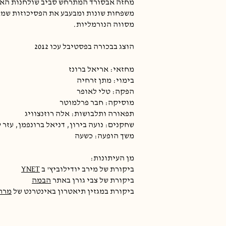
מחזה אבסורד המתרחש סביב שולחנות האו
משפחות שונות
ומבעבע את הפסיכוזות שמ
מסווה הנורמליות.
הוצג בבכורה בפסטיבל עכו 2012
מחזאי: אריאל ברונז
בימוי: מתן זרחיה
הפקה: טלי לאופר
מוסיקה: חבר פרלמוטר
תפאורה ותלבושות: אלה רוזנצוויג
שחקנים: נועה בירון, דניאל ברונפמן, עזר ק
משך הופעה: כשעה
מן העיתונות:
ביקורת של מירב יודילוביץ' ב
YNET
ביקורת של צבי גורן באתר
הבמה
ביקורת במגזין תיאטרון באינטרנט של
מרת